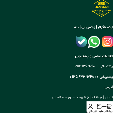
اینستاگرام | واتس اپ | بله
اطلاعات تماس و پشتیبانی
پشتیبانی 1 : 9060 936 0912
پشتیبانی 2 : 9748 933 0935
آدرس:
تهران | بریانک | خ شهیدحسین سیدکاظمی
روشگاه
سایدبار
سبد خرید
حساب کاربری من