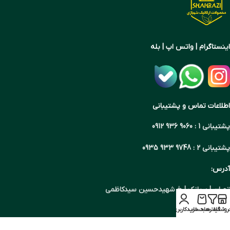
اینستاگرام | واتس اپ | بله
اطلاعات تماس و پشتیبانی
پشتیبانی 1 : 9060 936 0912
پشتیبانی 2 : 9748 933 0935
آدرس:
تهران | بریانک | خ شهیدحسین سیدکاظمی
روشگاه
فیلترها
سبد خرید
حساب کاربری من