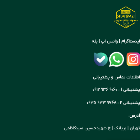
اینستاگرام | واتس اپ | بله
اطلاعات تماس و پشتیبانی
پشتیبانی 1 : 9060 936 0912
پشتیبانی 2 : 9748 933 0935
آدرس:
تهران | بریانک | خ شهیدحسین سیدکاظمی